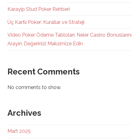
Karayip Stud Poker Rehberi
Üç Kartlı Poker: Kurallar ve Strateji
Video Poker Ödeme Tabloları: Neler Casino Bonuslarını
Arayın: Değerinizi Maksimize Edin
Recent Comments
No comments to show.
Archives
Mart 2025