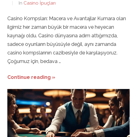
In
Casino İpuçları
İ
Casino Kompsları: Macera ve Avantajlar Kumara olan
p
ilgimiz her zaman büyük bir macera ve heyecan
u
kaynağı oldu. Casino dünyasına adım attığımızda,
sadece oyunların büyüsüyle değil, aynı zamanda
ç
casino kompslarının cazibesiyle de karşılaşıyoruz.
Çoğumuz için, bedava …
l
Continue reading »
a
r
ı