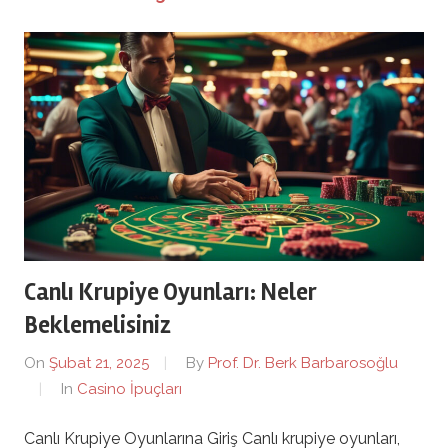
Canlı Krupiye Oyunları: Neler
Beklemelisiniz
On
Şubat 21, 2025
By
Prof. Dr. Berk Barbarosoğlu
In
Casino İpuçları
Canlı Krupiye Oyunlarına Giriş Canlı krupiye oyunları,