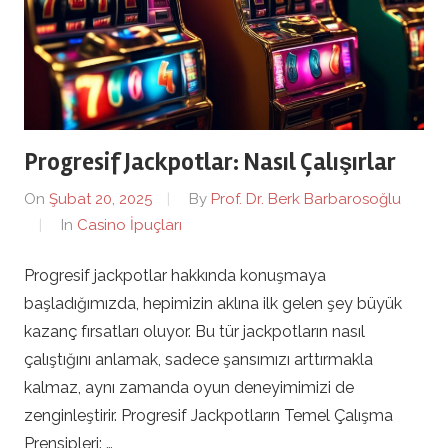
Progresif Jackpotlar: Nasıl Çalışırlar
On
Şubat 20, 2025
By
Prof. Dr. Berk Barbarosoğlu
In
Casino İpuçları
Progresif jackpotlar hakkında konuşmaya
başladığımızda, hepimizin aklına ilk gelen şey büyük
kazanç fırsatları oluyor. Bu tür jackpotların nasıl
çalıştığını anlamak, sadece şansımızı arttırmakla
kalmaz, aynı zamanda oyun deneyimimizi de
zenginleştirir. Progresif Jackpotların Temel Çalışma
Prensipleri: …