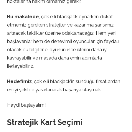
noktalarına hakim olmamız gerekir.
s
Bu makalede
, çok elli blackjack oynarken dikkat
i
etmemiz gereken stratejiler ve kazanma şansımızı
t
artıracak taktikler üzerine odaklanacağız. Hem yeni
başlayanlar hem de deneyimli oyuncular için faydalı
e
olacak bu bilgilerle, oyunun inceliklerini daha iyi
kavrayabilir ve masada daha emin adımlarla
l
ilerleyebiliriz.
e
Hedefimiz
, çok elli blackjack’in sunduğu fırsatlardan
en iyi şekilde yararlanarak başarıya ulaşmak.
r
Haydi başlayalım!
i
Stratejik Kart Seçimi
.