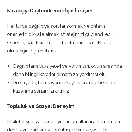
Stratejiyi Güçlendirmek İçin İletişim
Her turda dağıtıcıya sorular sormak ve onların
önerilerini dikkate almak, stratejimizi güçlendirebilir.
Örneğin, dağıtıcıdan sigorta almanın mantıklı olup
olmadığını öğrenebiliriz.
Dağıtıcıların tavsiyeleri ve yorumları, oyun sırasında
daha bilinçli kararlar almamıza yardımcı olur.
Bu sayede, hem oyunun keyfini çıkarırız hem de
kazanma şansımızı artırırız.
Topluluk ve Sosyal Deneyim
Etkili iletişim, yalnızca oyunun kurallarını anlamamıza
değil, aynı zamanda topluluğun bir parçası gibi