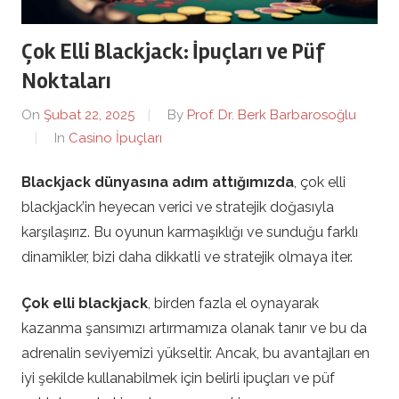
l
Çok Elli Blackjack: İpuçları ve Püf
i
Noktaları
r
On
Şubat 22, 2025
By
Prof. Dr. Berk Barbarosoğlu
In
Casino İpuçları
c
Blackjack dünyasına adım attığımızda
, çok elli
a
blackjack’in heyecan verici ve stratejik doğasıyla
s
karşılaşırız. Bu oyunun karmaşıklığı ve sunduğu farklı
dinamikler, bizi daha dikkatli ve stratejik olmaya iter.
i
Çok elli blackjack
, birden fazla el oynayarak
n
kazanma şansımızı artırmamıza olanak tanır ve bu da
adrenalin seviyemizi yükseltir. Ancak, bu avantajları en
o
iyi şekilde kullanabilmek için belirli ipuçları ve püf