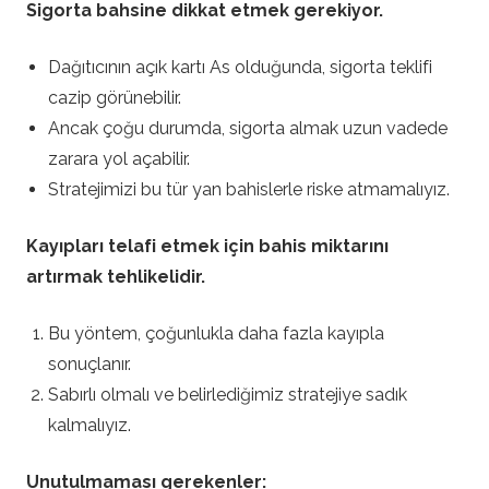
Sigorta bahsine dikkat etmek gerekiyor.
Dağıtıcının açık kartı As olduğunda, sigorta teklifi
cazip görünebilir.
Ancak çoğu durumda, sigorta almak uzun vadede
zarara yol açabilir.
Stratejimizi bu tür yan bahislerle riske atmamalıyız.
Kayıpları telafi etmek için bahis miktarını
artırmak tehlikelidir.
Bu yöntem, çoğunlukla daha fazla kayıpla
sonuçlanır.
Sabırlı olmalı ve belirlediğimiz stratejiye sadık
kalmalıyız.
Unutulmaması gerekenler: