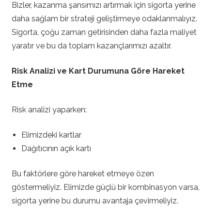
Bizler, kazanma şansımızı artırmak için sigorta yerine
daha sağlam bir strateji geliştirmeye odaklanmalıyız.
Sigorta, çoğu zaman getirisinden daha fazla maliyet
yaratır ve bu da toplam kazançlarımızı azaltır.
Risk Analizi ve Kart Durumuna Göre Hareket
Etme
Risk analizi yaparken:
Elimizdeki kartlar
Dağıtıcının açık kartı
Bu faktörlere göre hareket etmeye özen
göstermeliyiz. Elimizde güçlü bir kombinasyon varsa,
sigorta yerine bu durumu avantaja çevirmeliyiz.