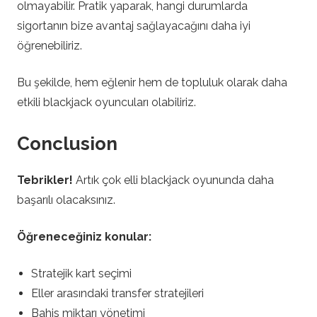
olmayabilir. Pratik yaparak, hangi durumlarda
sigortanın bize avantaj sağlayacağını daha iyi
öğrenebiliriz.
Bu şekilde, hem eğlenir hem de topluluk olarak daha
etkili blackjack oyuncuları olabiliriz.
Conclusion
Tebrikler!
Artık çok elli blackjack oyununda daha
başarılı olacaksınız.
Öğreneceğiniz konular:
Stratejik kart seçimi
Eller arasındaki transfer stratejileri
Bahis miktarı yönetimi