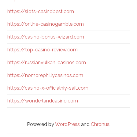
https://slots-casinobest.com
https://online-casinogamble.com
https://casino-bonus-wizard.com
https://top-casino-review.com
https://russianvulkan-casinos.com
https://nomorephillycasinos.com
https://casino-x-officialniy-sait.com
https://wonderlandcasino.com
Powered by
WordPress
and
Chronus
.