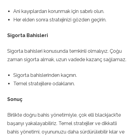
Ani kayıplardan korunmak için sabırlı olun.
Her elden sonra stratejinizi gözden geçirin.
Sigorta Bahisleri
Sigorta bahisleri konusunda temkinli olmalıyız. Çoğu
zaman sigorta almak, uzun vadede kazanç sağlamaz.
Sigorta bahislerinden kaçının.
Temel stratejilere odaklanın.
Sonuç
Birlikte doğru bahis yönetimiyle, çok elli blackjack’te
başarıyı yakalayabiliriz. Temel stratejiler ve dikkatli
bahis yönetimi, oyununuzu daha sürdürülebilir kılar ve