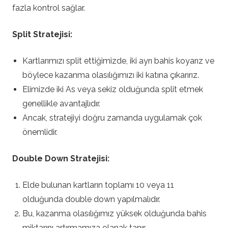
fazla kontrol sağlar.
Split Stratejisi:
Kartlarımızı split ettiğimizde, iki ayrı bahis koyarız ve
böylece kazanma olasılığımızı iki katına çıkarırız.
Elimizde iki As veya sekiz olduğunda split etmek
genellikle avantajlıdır.
Ancak, stratejiyi doğru zamanda uygulamak çok
önemlidir.
Double Down Stratejisi:
Elde bulunan kartların toplamı 10 veya 11
olduğunda double down yapılmalıdır.
Bu, kazanma olasılığımız yüksek olduğunda bahis
miktarını artırmamıza olanak tanır.