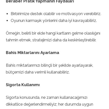
Beraber Pratik Yapmanın Faydaları
Birbirimize destek olabilir ve motivasyon verebiliriz.
Oyunun karmaşık yönlerini daha iyi kavrayabiliriz.
Örneğin, belirli bir elde hangi kartların gelme olasılığını
tahmin etmek, stratejimizi daha da keskinleştirebilir.
Bahis Miktarlarını Ayarlama
Bahis miktarlarımızı bilinçli bir şekilde ayarlayarak,
bütçemizi daha verimli kullanabiliriz.
Sigorta Kullanımı
Sigorta konusunda, ne zaman kullanacağımızı
dikkatlice değerlendirmeliyiz; her durumda uygun