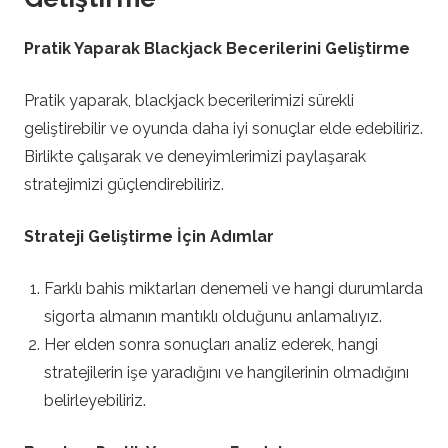
Pratik Yaparak Blackjack Becerilerini Geliştirme
Pratik yaparak, blackjack becerilerimizi sürekli
geliştirebilir ve oyunda daha iyi sonuçlar elde edebiliriz.
Birlikte çalışarak ve deneyimlerimizi paylaşarak
stratejimizi güçlendirebiliriz.
Strateji Geliştirme İçin Adımlar
Farklı bahis miktarları denemeli ve hangi durumlarda
sigorta almanın mantıklı olduğunu anlamalıyız.
Her elden sonra sonuçları analiz ederek, hangi
stratejilerin işe yaradığını ve hangilerinin olmadığını
belirleyebiliriz.