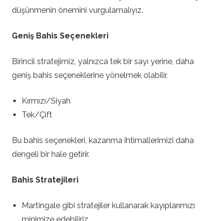
düşünmenin önemini vurgulamalıyız.
Geniş Bahis Seçenekleri
Birincil stratejimiz, yalnızca tek bir sayı yerine, daha
geniş bahis seçeneklerine yönelmek olabilir.
Kırmızı/Siyah
Tek/Çift
Bu bahis seçenekleri, kazanma ihtimallerimizi daha
dengeli bir hale getirir.
Bahis Stratejileri
Martingale gibi stratejiler kullanarak kayıplarımızı
minimize edebiliriz.