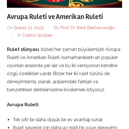
l
Avrupa Ruleti ve Amerikan Ruleti
i
On
Şubat 23, 2025
By
Prof. Dr. Berk Barbarosoğlu
r
In
Casino İpuçları
c
Rulet dünyası
, bizleri her zaman büyülemiştir. Avrupa
Ruleti ve Amerikan Ruleti, kumarhanelerin en popüler
a
oyunları arasında yer alır ve bu iki versiyonun kendine
özgü özellikleri vardır. Bizler her iki rulet türünü de
s
deneyimlemiş olarak, aralarındaki farkları ve
i
benzerlikleri derinlemesine incelemek istiyoruz.
n
Avrupa Ruleti
:
o
Tek sıfır ile daha düşük bir ev avantajı sunar.
Rulet severler için daha az riskli bir oyun deneyimi