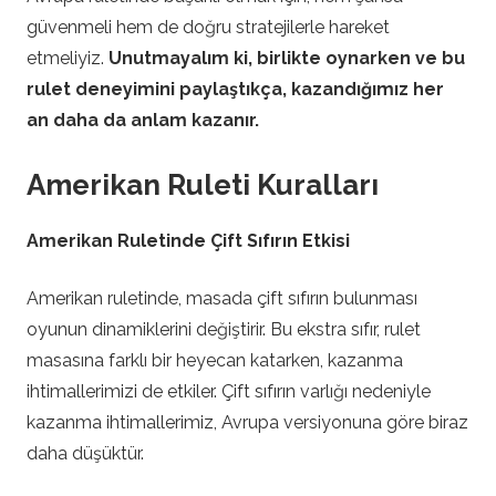
güvenmeli hem de doğru stratejilerle hareket
etmeliyiz.
Unutmayalım ki, birlikte oynarken ve bu
rulet deneyimini paylaştıkça, kazandığımız her
an daha da anlam kazanır.
Amerikan Ruleti Kuralları
Amerikan Ruletinde Çift Sıfırın Etkisi
Amerikan ruletinde, masada çift sıfırın bulunması
oyunun dinamiklerini değiştirir. Bu ekstra sıfır, rulet
masasına farklı bir heyecan katarken, kazanma
ihtimallerimizi de etkiler. Çift sıfırın varlığı nedeniyle
kazanma ihtimallerimiz, Avrupa versiyonuna göre biraz
daha düşüktür.