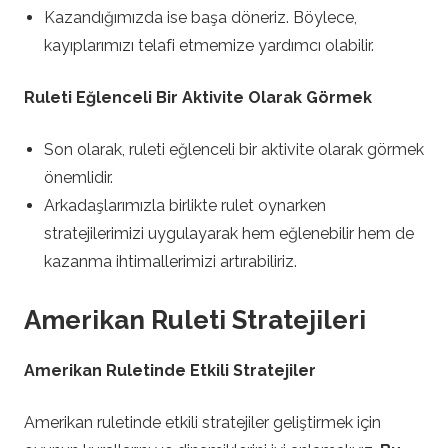
Kazandığımızda ise başa döneriz. Böylece,
kayıplarımızı telafi etmemize yardımcı olabilir.
Ruleti Eğlenceli Bir Aktivite Olarak Görmek
Son olarak, ruleti eğlenceli bir aktivite olarak görmek
önemlidir.
Arkadaşlarımızla birlikte rulet oynarken
stratejilerimizi uygulayarak hem eğlenebilir hem de
kazanma ihtimallerimizi artırabiliriz.
Amerikan Ruleti Stratejileri
Amerikan Ruletinde Etkili Stratejiler
Amerikan ruletinde etkili stratejiler geliştirmek için