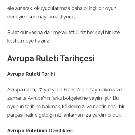
m
ele alınarak, okuyucularımıza daha bilinçli bir oyun
deneyimi sunmayı amaçlıyoruz.
e
Rulet dünyasına dair merak ettiğiniz her şeyi birlikte
–
keşfetmeye hazırız!
C
Avrupa Ruleti Tarihçesi
a
Avrupa Ruleti Tarihi
s
Avrupa ruleti, 17. yüzyılda Fransa’da ortaya çıkmış ve
i
zamanla Avrupa’nın farklı bölgelerine yayılmıştır. Bu
oyunun tarihine bakmak, köklerimizi ve ruletin nasıl bir
n
parçası haline geldiğimizi anlamamıza yardımcı olur.
o
Avrupa Ruletinin Özellikleri