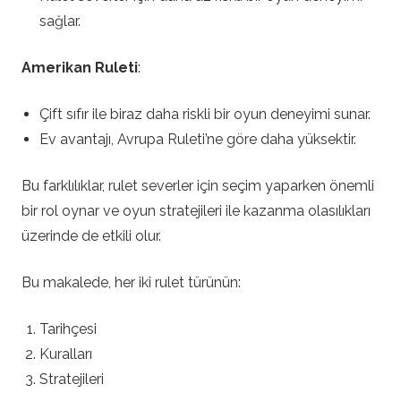
s
sağlar.
i
Amerikan Ruleti
:
t
Çift sıfır ile biraz daha riskli bir oyun deneyimi sunar.
Ev avantajı, Avrupa Ruleti’ne göre daha yüksektir.
e
Bu farklılıklar, rulet severler için seçim yaparken önemli
l
bir rol oynar ve oyun stratejileri ile kazanma olasılıkları
e
üzerinde de etkili olur.
r
Bu makalede, her iki rulet türünün:
i
Tarihçesi
Kuralları
.
Stratejileri