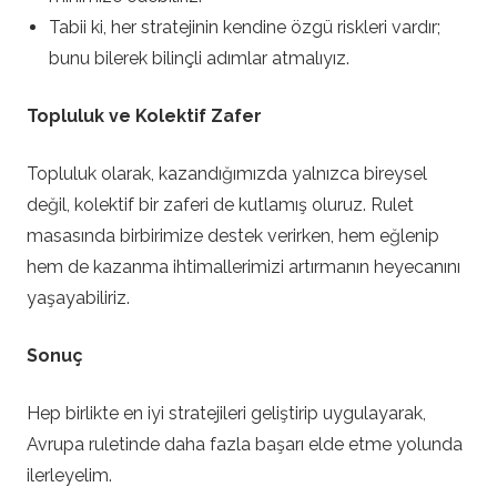
Tabii ki, her stratejinin kendine özgü riskleri vardır;
bunu bilerek bilinçli adımlar atmalıyız.
Topluluk ve Kolektif Zafer
Topluluk olarak, kazandığımızda yalnızca bireysel
değil, kolektif bir zaferi de kutlamış oluruz. Rulet
masasında birbirimize destek verirken, hem eğlenip
hem de kazanma ihtimallerimizi artırmanın heyecanını
yaşayabiliriz.
Sonuç
Hep birlikte en iyi stratejileri geliştirip uygulayarak,
Avrupa ruletinde daha fazla başarı elde etme yolunda
ilerleyelim.