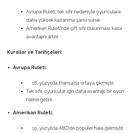
Avrupa Ruleti, tek sıfır nedeniyle oyunculara
daha yüksek kazanma şansı sunar.
Amerikan Ruleti’nde çift sıfır bulunması, kasa
avantajını artırır.
Kurallar ve Tarihçeleri:
Avrupa Ruleti:
yüzyılda Fransa’da ortaya çıkmıştır.
Tek sıfır, oyuncular için daha avantajlı bir oyun
haline getirir.
Amerikan Ruleti:
yüzyılda ABD’de popüler hale gelmiştir.