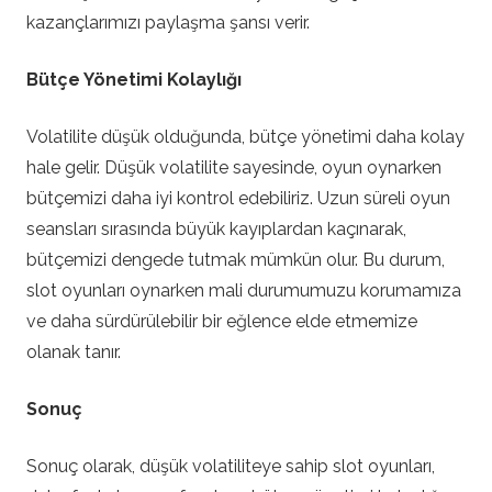
kazançlarımızı paylaşma şansı verir.
Bütçe Yönetimi Kolaylığı
Volatilite düşük olduğunda, bütçe yönetimi daha kolay
hale gelir. Düşük volatilite sayesinde, oyun oynarken
bütçemizi daha iyi kontrol edebiliriz. Uzun süreli oyun
seansları sırasında büyük kayıplardan kaçınarak,
bütçemizi dengede tutmak mümkün olur. Bu durum,
slot oyunları oynarken mali durumumuzu korumamıza
ve daha sürdürülebilir bir eğlence elde etmemize
olanak tanır.
Sonuç
Sonuç olarak, düşük volatiliteye sahip slot oyunları,