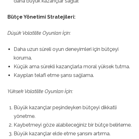
daha büyük kazançlar sağlar.
Bütçe Yönetimi Stratejileri:
Düşük Volatilite Oyunları İçin:
Daha uzun süreli oyun deneyimleri için bütçeyi
koruma.
Küçük ama sürekli kazançlarla moral yüksek tutma.
Kayıpları telafi etme şansı sağlama.
Yüksek Volatilite Oyunları İçin:
Büyük kazançlar peşindeyken bütçeyi dikkatli
yönetme.
Kaybetmeyi göze alabileceğiniz bir bütçe belirleme.
Büyük kazançlar elde etme şansını artırma.