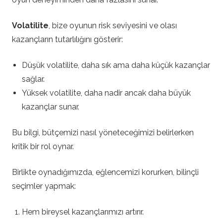
Volatilite
, bize oyunun risk seviyesini ve olası
kazançların tutarlılığını gösterir:
Düşük volatilite, daha sık ama daha küçük kazançlar
sağlar.
Yüksek volatilite, daha nadir ancak daha büyük
kazançlar sunar.
Bu bilgi, bütçemizi nasıl yöneteceğimizi belirlerken
kritik bir rol oynar.
Birlikte oynadığımızda, eğlencemizi korurken, bilinçli
seçimler yapmak:
Hem bireysel kazançlarımızı artırır.