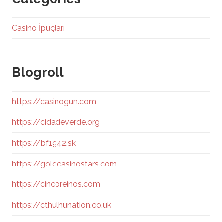
Casino İpuçları
Blogroll
https://casinogun.com
https://cidadeverde.org
https://bf1942.sk
https://goldcasinostars.com
https://cincoreinos.com
https://cthulhunation.co.uk