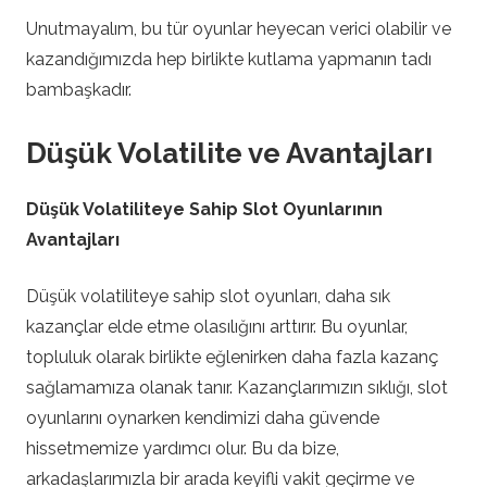
Unutmayalım, bu tür oyunlar heyecan verici olabilir ve
kazandığımızda hep birlikte kutlama yapmanın tadı
bambaşkadır.
Düşük Volatilite ve Avantajları
Düşük Volatiliteye Sahip Slot Oyunlarının
Avantajları
Düşük volatiliteye sahip slot oyunları, daha sık
kazançlar elde etme olasılığını arttırır. Bu oyunlar,
topluluk olarak birlikte eğlenirken daha fazla kazanç
sağlamamıza olanak tanır. Kazançlarımızın sıklığı, slot
oyunlarını oynarken kendimizi daha güvende
hissetmemize yardımcı olur. Bu da bize,
arkadaşlarımızla bir arada keyifli vakit geçirme ve