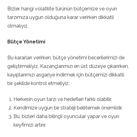
Bizler, hangi volatilite türünün bütçemize ve oyun
tarzımıza uygun olduğuna karar verirken dikkatli
olmalıyız.
Bütçe Yönetimi
Bu kararları verirken, bütçe yönetimi becerilerimizi de
geliştirmeliyiz. Kazançlarımızı en üst düzeye çıkarırken,
kayıplarımızı asgariye indirmek için bütçemizi dikkatli
bir şekilde kontrol etmeliyiz.
Herkesin oyun tarzı ve hedefleri farklı olabilir.
Kendimize uygun bir strateji belirlemek önemlidir.
Bu, bizleri daha bilinçli oyuncular yapar ve oyun
keyfimizi artırır.