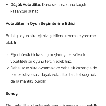
s
Düşük Volatilite
: Daha sık ama daha küçük
kazançlar sunar.
i
Volatilitenin Oyun Seçimlerine Etkisi
t
Bu bilgi, oyun stratejimizi şekillendirmemize yardımcı
e
olabilir.
l
Eğer büyük bir kazanç peşindeysek, yüksek
volatiliteli bir oyunu tercih edebiliriz.
e
Daha uzun süre oynamak ve daha sık kazanç elde
r
etmek istiyorsak, düşük volatiliteli bir slot seçmek
daha mantıklı olabilir.
i
Sonuç
.
Slot volatilitesini anlamak, hem eğlencemizi artırabilir