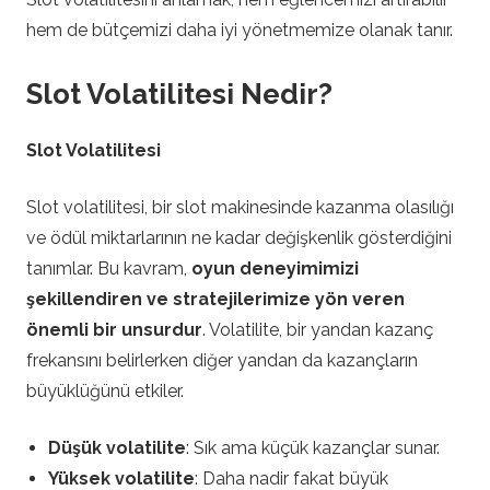
m
hem de bütçemizi daha iyi yönetmemize olanak tanır.
e
Slot Volatilitesi Nedir?
–
Slot Volatilitesi
C
Slot volatilitesi, bir slot makinesinde kazanma olasılığı
a
ve ödül miktarlarının ne kadar değişkenlik gösterdiğini
tanımlar. Bu kavram,
oyun deneyimimizi
s
şekillendiren ve stratejilerimize yön veren
önemli bir unsurdur
. Volatilite, bir yandan kazanç
i
frekansını belirlerken diğer yandan da kazançların
büyüklüğünü etkiler.
n
Düşük volatilite
: Sık ama küçük kazançlar sunar.
o
Yüksek volatilite
: Daha nadir fakat büyük