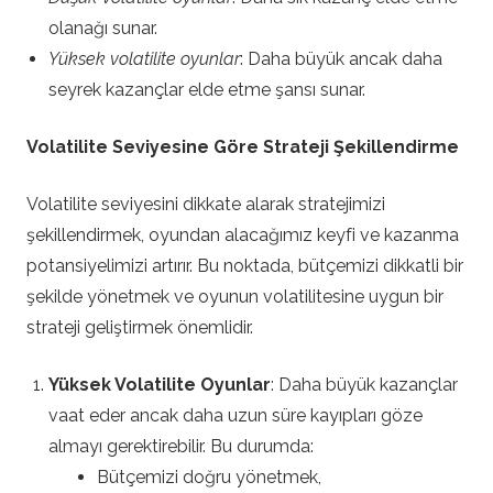
olanağı sunar.
Yüksek volatilite oyunlar
: Daha büyük ancak daha
seyrek kazançlar elde etme şansı sunar.
Volatilite Seviyesine Göre Strateji Şekillendirme
Volatilite seviyesini dikkate alarak stratejimizi
şekillendirmek, oyundan alacağımız keyfi ve kazanma
potansiyelimizi artırır. Bu noktada, bütçemizi dikkatli bir
şekilde yönetmek ve oyunun volatilitesine uygun bir
strateji geliştirmek önemlidir.
Yüksek Volatilite Oyunlar
: Daha büyük kazançlar
vaat eder ancak daha uzun süre kayıpları göze
almayı gerektirebilir. Bu durumda:
Bütçemizi doğru yönetmek,