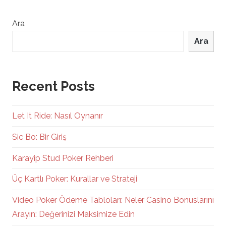
Ara
Ara
Recent Posts
Let It Ride: Nasıl Oynanır
Sic Bo: Bir Giriş
Karayip Stud Poker Rehberi
Üç Kartlı Poker: Kurallar ve Strateji
Video Poker Ödeme Tabloları: Neler Casino Bonuslarını
Arayın: Değerinizi Maksimize Edin