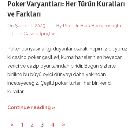
Poker Varyantları: Her Türün Kuralları
ve Farkları
On
Şubat 11, 2025
By
Prof. Dr. Berk Barbarosoğlu
In
Casino İpuçları
Poker dünyasına ilgi duyanlar olarak, hepimiz biliyoruz
ki casino poker çeşitleri, kumarhanelerin en heyecan
verici ve cazip oyunlarından biridir. Bugün sizlerle
birlikte bu büyüleyici dünyayı daha yakından
inceleyeceğiz. Çeşitli poker türleri, her biri kendi
kuralları …
Continue reading »
Yazı
Previous
Next
«
1
2
3
4
»
dolaşımı
Posts
Posts