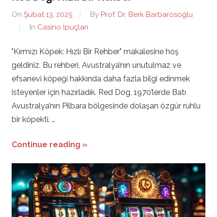
On
Şubat 13, 2025
By
Prof. Dr. Berk Barbarosoğlu
In
Casino İpuçları
"Kırmızı Köpek: Hızlı Bir Rehber" makalesine hoş
geldiniz. Bu rehberi, Avustralya’nın unutulmaz ve
efsanevi köpeği hakkında daha fazla bilgi edinmek
isteyenler için hazırladık. Red Dog, 1970’lerde Batı
Avustralya’nın Pilbara bölgesinde dolaşan özgür ruhlu
bir köpekti. …
Continue reading »