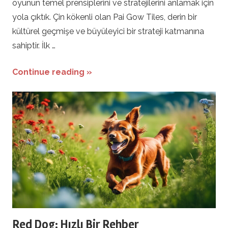
oyunun temel prensiplerini ve stratejilerini anlamak için
yola çıktık. Çin kökenli olan Pai Gow Tiles, derin bir
kültürel geçmişe ve büyüleyici bir strateji katmanına
sahiptir. İlk …
Continue reading »
Red Dog: Hızlı Bir Rehber