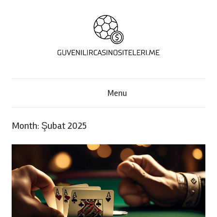
Skip
to
content
G
Menu
u
v
Month:
Şubat 2025
e
n
i