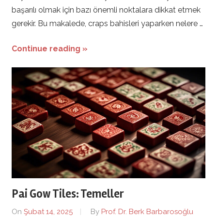
m
başarılı olmak için bazı önemli noktalara dikkat etmek
gerekir. Bu makalede, craps bahisleri yaparken nelere …
e
Continue reading »
–
C
a
s
i
n
Pai Gow Tiles: Temeller
o
On
Şubat 14, 2025
By
Prof. Dr. Berk Barbarosoğlu