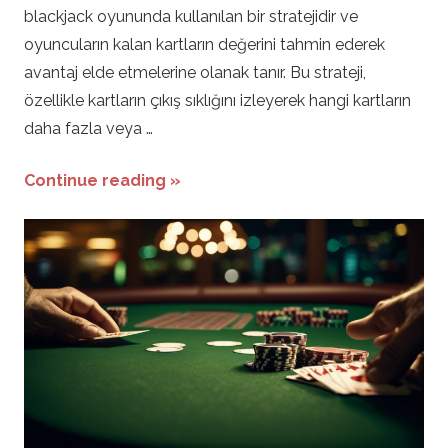
blackjack oyununda kullanılan bir stratejidir ve
oyuncuların kalan kartların değerini tahmin ederek
avantaj elde etmelerine olanak tanır. Bu strateji,
özellikle kartların çıkış sıklığını izleyerek hangi kartların
daha fazla veya …
Continue reading »