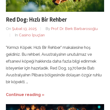
Red Dog: Hızlı Bir Rehber
On
Şubat 13, 2025
By
Prof. Dr. Berk Barbarosoğlu
In
Casino İpuçları
"Kırmızı Köpek: Hızlı Bir Rehber" makalesine hoş
geldiniz. Bu rehberi, Avustralya’nın unutulmaz ve
efsanevi köpeği hakkında daha fazla bilgi edinmek
isteyenler için hazırladık. Red Dog, 1970’lerde Batı
Avustralya’nın Pilbara bölgesinde dolaşan özgür ruhlu
bir köpekti. …
Continue reading »