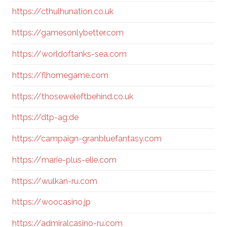
https://cthulhunation.co.uk
https://gamesonlybetter.com
https://worldoftanks-sea.com
https://flhomegame.com
https://thoseweleftbehind.co.uk
https://dtp-ag.de
https://campaign-granbluefantasy.com
https://marie-plus-elie.com
https://wulkan-ru.com
https://woocasino.jp
https://admiralcasino-ru.com