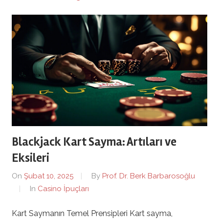
Blackjack Kart Sayma: Artıları ve
Eksileri
On
Şubat 10, 2025
By
Prof. Dr. Berk Barbarosoğlu
In
Casino İpuçları
Kart Saymanın Temel Prensipleri Kart sayma,